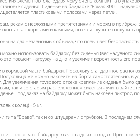
 жестких элементов, благодаря чему очень компактна в упаков
установке сиденья. Сиденье на байдарке "Ермак 300" - надувн
уществляется пластиковыми полосками через петли.
рам, рекам с несложными препятствиями и морям в прибрежной
я контакта с корягами и камнями, но если случится получить 
оны на два независимых объёма, что повышает безопасность
и можно использовать байдарку без сиденья (вес надувного сиде
о это повысит нагрузку на дно и увеличит вероятность его по
 в кормовой части байдарки. Поскольку стандартное расположе
 Полукольца же можно наклеить на борта самостоятельно, в уд
у. Для увеличения грузового отсека крепление сиденья было с
новым, так и со старым расположением сиденья - учитывайте э
иденье - под заказ на байдарку может быть наклеен ликтрос, 
овых колец) - 5 кг.
ми типа "Браво", так и со штуцерами с трубкой. В последнем 
т использовать байдарку в вело-водных походах. При этом ве