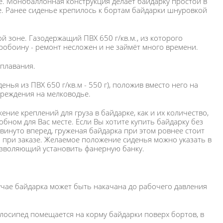
ке. Монобаллонная конструкция делает байдарку простой в
ое. Ранее сиденье крепилось к бортам байдарки шнуровкой
 зоне. Газодержащий ПВХ 650 г/кв.м., из которого
пробоину - ремонт несложен и не займёт много времени.
 плавания.
нья из ПВХ 650 г/кв.м - 550 г), положив вместо него на
вреждения на мелководье.
ние креплений для груза в байдарке, как и их количество,
обном для Вас месте. Если Вы хотите купить байдарку без
двинуто вперед, груженая байдарка при этом ровнее стоит
то при заказе. Желаемое положение сиденья можно указать в
позволяющий установить фанерную банку.
случае байдарка может быть накачана до рабочего давления
лосипед помещается на корму байдарки поверх бортов, в