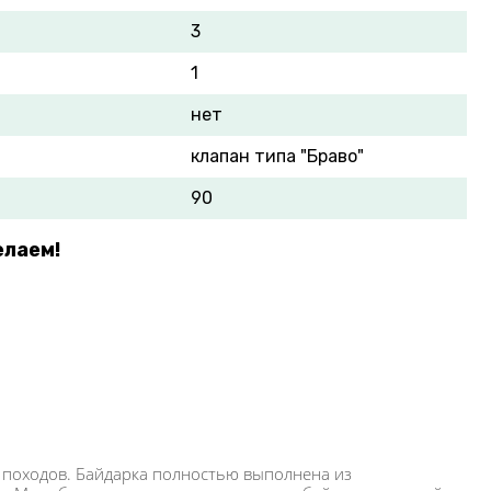
3
1
нет
клапан типа "Браво"
90
елаем!
 походов. Байдарка полностью выполнена из