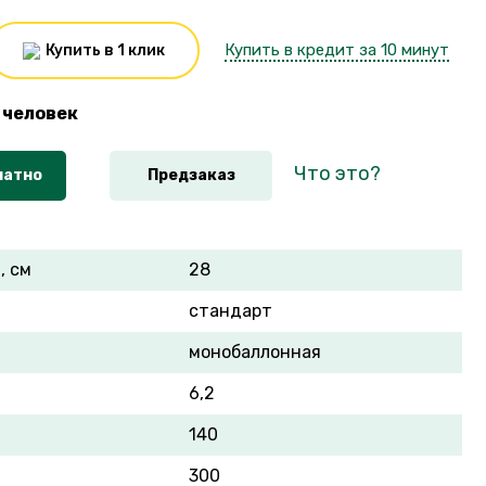
Купить в кредит за 10 минут
Купить в 1 клик
человек
Что это?
латно
Предзаказ
, см
28
стандарт
монобаллонная
6,2
140
300