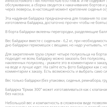
износостойкого ПВХ плотностью 650 г/кв.м. и не содержит
обслуживании, а сборка сводится к накачиванию бортов и 
через люверсы, в настоящий момент крепление сиденья ос
Эта надувная байдарка предназначена для плавания по озе
изготовлена байдарка, достаточно прочен чтобы не боятьс
В борта байдарки вклеены перегородки, разделяющие балл
Вес байдарки вместе с сиденьем - 6,2 кг, при необходимост
дно байдарки гермомешок с вещами, но надо учитывать, чт
Для закрепления груза служат четыре полукольца на бортах
подходят не всем, байдарку можно заказать без полуколец.
наклеенных полуколец - укажите это в комментарии к заказ
на воде и лучше идет. На сайте есть фото байдарки как с 
комментарии к заказу. Есть возможность и выбрать само с
Вес только байдарки (без упаковки, сиденья, ремнабора, груз
Байдарка "Ермак 300" может изготавливаться как с клапана
без насоса.
Небольшой вес и компактность в сложенном виде позволяю