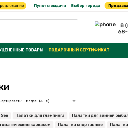
предложение
Пункты выдачи
Выбор города
Предзака
8 
68-
УЦЕНЕННЫЕ ТОВАРЫ
ПОДАРОЧНЫЙ СЕРТИФИКАТ
ки
ортировать:
 See
Палатки для глэмпинга
Палатки для зимней рыба
втоматическим каркасом
Палатки спортивные
Палатки