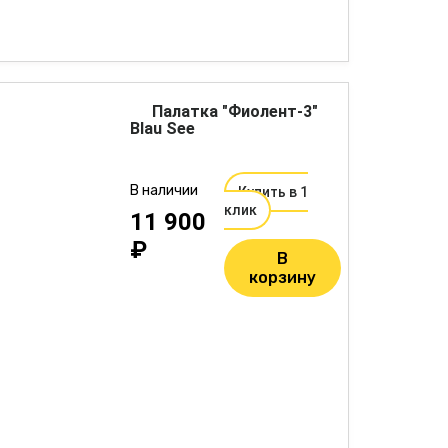
Палатка "Фиолент-3"
Blau See
В наличии
Купить в 1
клик
11 900
₽
В
корзину