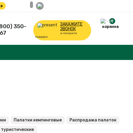
з
0
ЗАКАЖИТЕ
(800) 350-
корзина
ЗВОНОК
67
и получите
подарок
лки
Палатки кемпинговые
Распродажа палаток
 туристические