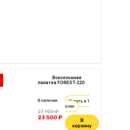
Всесезонная
А
палатка FOREST-220
В наличии
Купить в 1
клик
27 900 ₽
23 500 ₽
В
корзину