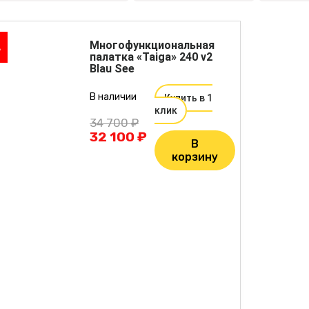
Многофункциональная
А
палатка «Taiga» 240 v2
Blau See
В наличии
Купить в 1
клик
34 700 ₽
32 100 ₽
В
корзину