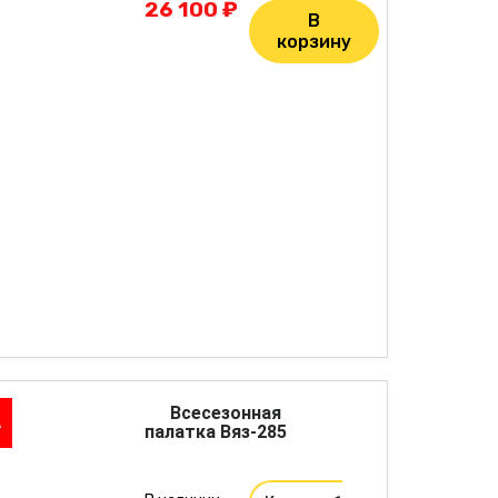
26 100 ₽
В
корзину
Всесезонная
А
палатка Вяз-285