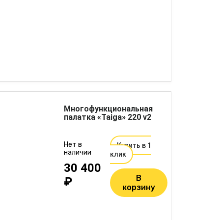
Многофункциональная
палатка «Taiga» 220 v2
Нет в
Купить в 1
наличии
клик
30 400
В
₽
корзину